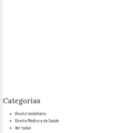
Tire suas dúvidas!
Clique abaixo e converse agora com um advogado
Entre em Contato!
Categorias
Direito Imobiliário
Direito Médico e da Saúde
Ver todas