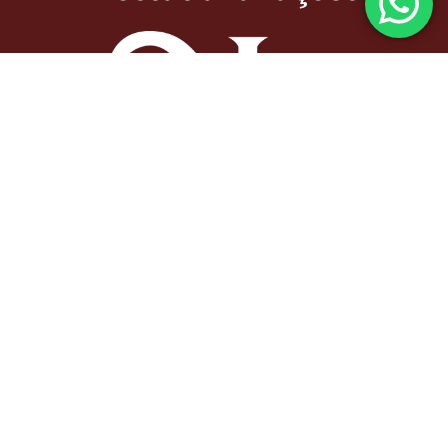
Nos siga nas redes sociais!
© Copyright Nunes e Lisboa Advocacia e Consultoria Jurídica 2022. Todos
os direitos Reservados.